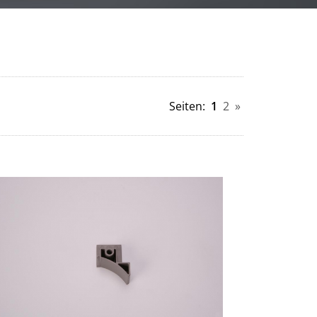
Seiten:
1
2
»