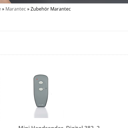
e
»
Marantec
»
Zubehör Marantec
Mini Handsender, Digital 382, 2-