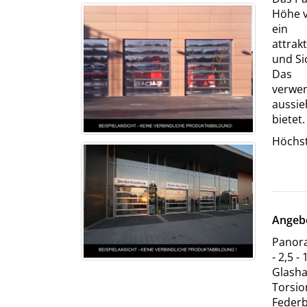
Höhe v
ein
attrak
und Si
Das
verwen
aussie
bietet
Höchst
Angebo
Panora
- 2,5 -
Glasha
Torsio
Feder