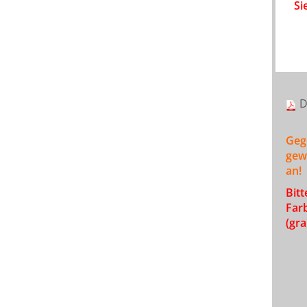
Si
D
Geg
gew
an!
Bit
Far
(gra