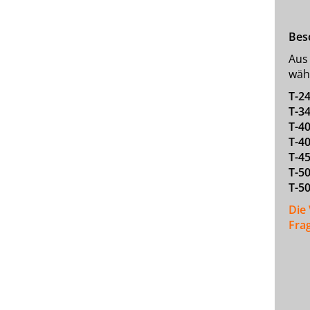
Bes
Aus
wäh
T-2
T-3
T-4
T-4
T-4
T-5
T-5
Die
Frag