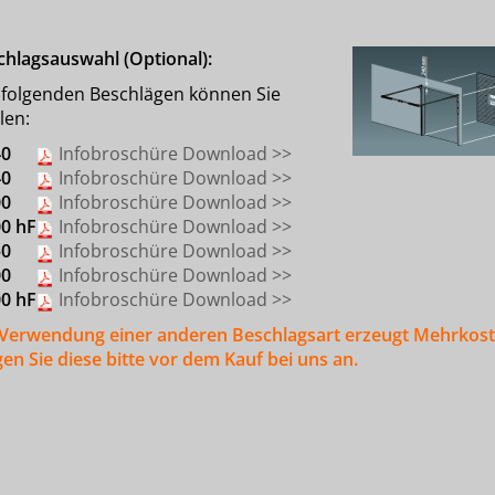
chlagsauswahl (Optional):
 folgenden Beschlägen können Sie
len:
40
Infobroschüre Download >>
40
Infobroschüre Download >>
00
Infobroschüre Download >>
00 hF
Infobroschüre Download >>
50
Infobroschüre Download >>
00
Infobroschüre Download >>
00 hF
Infobroschüre Download >>
 Verwendung einer anderen Beschlagsart erzeugt Mehrkost
en Sie diese bitte vor dem Kauf bei uns an.