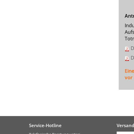
Antr
Ind
Auf
Tot
D
D
Ein
vor
Service-Hotline
Versan