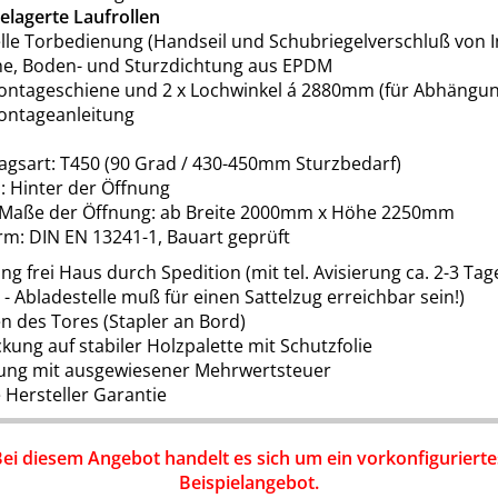
elagerte Laufrollen
le Torbedienung (Handseil und Schubriegelverschluß von 
che, Boden- und Sturzdichtung aus EPDM
Montageschiene und 2 x Lochwinkel á 2880mm (für Abhängu
Montageanleitung
agsart: T450 (90 Grad / 430-450mm Sturzbedarf)
: Hinter der Öffnung
 Maße der Öffnung: ab Breite 2000mm x Höhe 2250mm
m: DIN EN 13241-1, Bauart geprüft
ung frei Haus durch Spedition (mit tel. Avisierung ca. 2-3 Tag
 - Abladestelle muß für einen Sattelzug erreichbar sein!)
n des Tores (Stapler an Bord)
kung auf stabiler Holzpalette mit Schutzfolie
ung mit ausgewiesener Mehrwertsteuer
e Hersteller Garantie
Bei diesem Angebot handelt es sich um ein vorkonfigurierte
Beispielangebot.