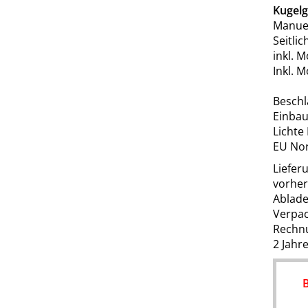
Kugelg
Manuel
Seitli
inkl. 
Inkl. 
Beschl
Einbau
Lichte
EU Nor
Liefer
vorher
Ablade
Verpac
Rechn
2 Jahr