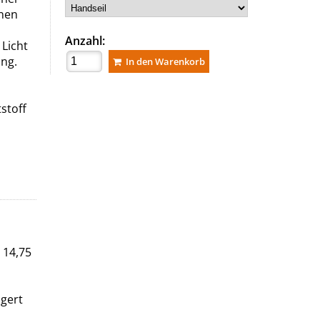
enen
Anzahl:
 Licht
ung.
In den Warenkorb
stoff
 14,75
agert