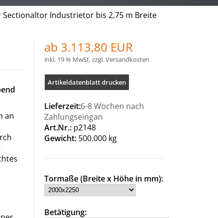
Sectionaltor Industrietor bis 2,75 m Breite
ab 3.113,80 EUR
inkl. 19 % MwSt. zzgl.
Versandkosten
Artikeldatenblatt drucken
ebend
Lieferzeit:
6-8 Wochen nach
h an
Zahlungseingan
Art.Nr.:
p2148
urch
Gewicht:
500.000 kg
t
chtes
Tormaße (Breite x Höhe in mm):
Betätigung:
iner