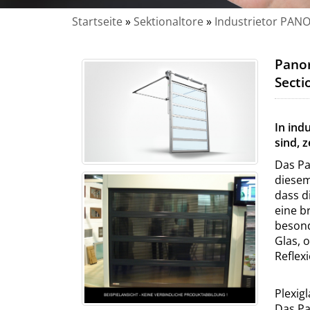
Startseite
»
Sektionaltore
»
Industrietor PAN
Panor
Secti
In ind
sind, 
Das Pa
diesem
dass d
eine b
besond
Glas, 
Reflex
Plexigl
Das Pa