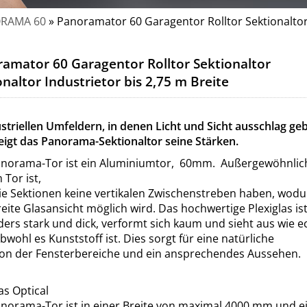
ORAMA 60
»
Panoramator 60 Garagentor Rolltor Sektionaltor 
amator 60 Garagentor Rolltor Sektionaltor
onaltor Industrietor bis 2,75 m Breite
ustriellen Umfeldern, in denen Licht und Sicht ausschlag­ g
zeigt das Panorama-Sektionaltor seine Stärken.
norama-Tor ist ein Aluminiumtor, 60mm. Außergewöhnlic
 Tor ist,
ie Sektionen keine vertikalen Zwischenstreben haben, wod
reite Glasansicht möglich wird. Das hochwertige Plexiglas is
ers stark und dick, verformt sich kaum und sieht aus wie e
obwohl es Kunststoff ist. Dies sorgt für eine natürliche
ion der Fensterbereiche und ein ansprechendes Aussehen.
as Optical
norama-Tor ist in einer Breite von maximal 4000 mm und e