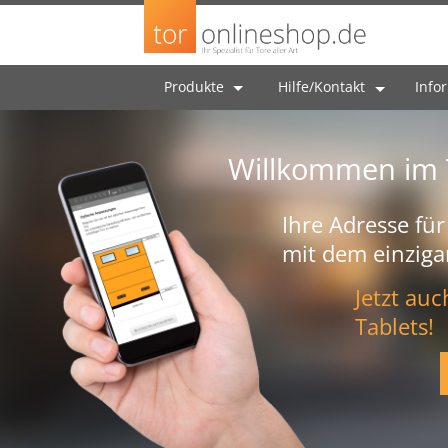
Produkte
Hilfe/Kontakt
Info
Willkommen im 
Ihre Adresse für
mit dem einziga
Jetzt au
Tablets!