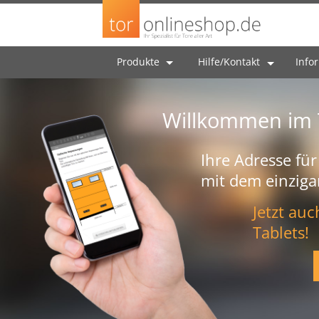
Produkte
Hilfe/Kontakt
Info
Willkommen im 
Ihre Adresse für
mit dem einziga
Jetzt au
Tablets!