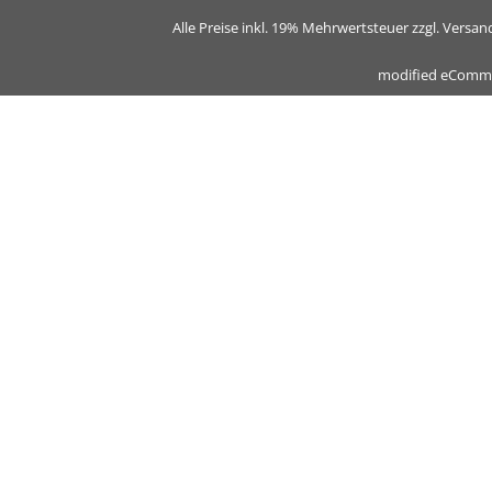
Alle Preise inkl. 19% Mehrwertsteuer zzgl. Vers
mod
ified eComm